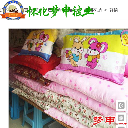
您的位置：
首頁(yè)
>
產(chǎn)品展示
>
純棉枕頭
>
詳情