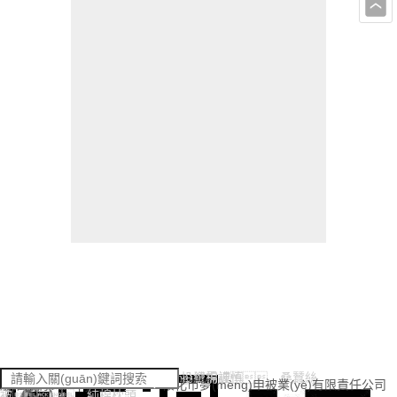
189-0745-0711
掃一掃加微信
掃一掃
咨詢(xún)路線(xiàn)：
網(wǎng)站關(guān)鍵詞：
市場(chǎng)有風(fēng)險，投資需謹慎
長(cháng)絨棉被
、
桑蠶絲
產(chǎn)品展示
聯(lián)系我們
快速鏈接
版權所有：Copyright ? 2021 懷化市夢(mèng)申被業(yè)有限責任公司
?手機官網(wǎng)
被
、
純棉枕頭