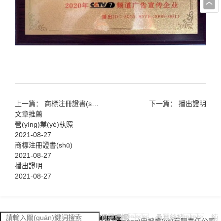
上一篇：
商標注冊證書(shū)
下一篇：
播出證明
文章推薦
營(yíng)業(yè)執照
2021-08-27
商標注冊證書(shū)
2021-08-27
播出證明
2021-08-27
189-0745-0711
掃一掃加微信
掃一掃
咨詢(xún)路線(xiàn)：
網(wǎng)站關(guān)鍵詞：
市場(chǎng)有風(fēng)險，投資需謹慎
長(cháng)絨棉被
、
桑蠶絲被
、
純
產(chǎn)品展示
聯(lián)系我們
快速鏈接