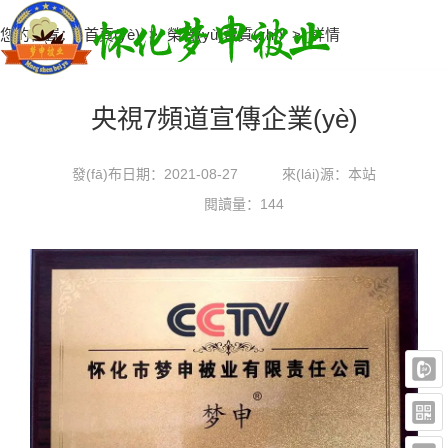
您的位置：
首頁(yè)
>
榮譽(yù)資質(zhì)
>
詳情
央視7頻道宣傳企業(yè)
發(fā)布日期：2021-08-27
來(lái)源：本站
閱讀量：144